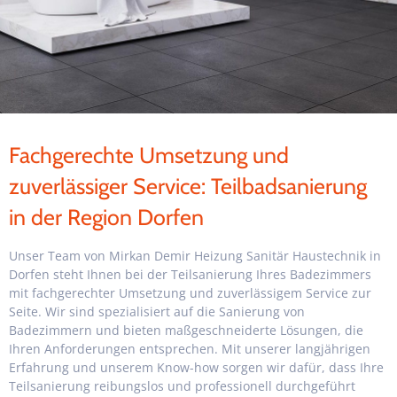
Fachgerechte Umsetzung und
zuverlässiger Service: Teilbadsanierung
in der Region Dorfen
Unser Team von Mirkan Demir Heizung Sanitär Haustechnik in
Dorfen steht Ihnen bei der Teilsanierung Ihres Badezimmers
mit fachgerechter Umsetzung und zuverlässigem Service zur
Seite. Wir sind spezialisiert auf die Sanierung von
Badezimmern und bieten maßgeschneiderte Lösungen, die
Ihren Anforderungen entsprechen. Mit unserer langjährigen
Erfahrung und unserem Know-how sorgen wir dafür, dass Ihre
Teilsanierung reibungslos und professionell durchgeführt