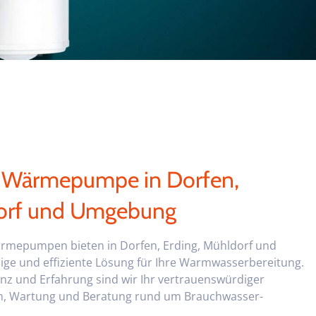
-Wärmepumpe in Dorfen,
dorf und Umgebung
mepumpen bieten in Dorfen, Erding, Mühldorf und
ge und effiziente Lösung für Ihre Warmwasserbereitung.
z und Erfahrung sind wir Ihr vertrauenswürdiger
tion, Wartung und Beratung rund um Brauchwasser-