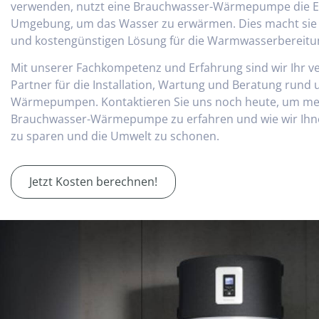
verwenden, nutzt eine Brauchwasser-Wärmepumpe die E
Umgebung, um das Wasser zu erwärmen. Dies macht sie 
und kostengünstigen Lösung für die Warmwasserbereitu
Mit unserer Fachkompetenz und Erfahrung sind wir Ihr v
Partner für die Installation, Wartung und Beratung run
Wärmepumpen. Kontaktieren Sie uns noch heute, um mehr
Brauchwasser-Wärmepumpe zu erfahren und wie wir Ihne
zu sparen und die Umwelt zu schonen.
Jetzt Kosten berechnen!