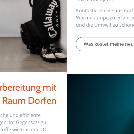
Kontaktieren Sie uns noc
Wärmepumpe zu erfahren 
und die Umwelt zu schon
Was kostet meine neu
bereitung mit
 Raum Dorfen
he und effiziente
en. Im Gegensatz zu
offe wie Gas oder Öl