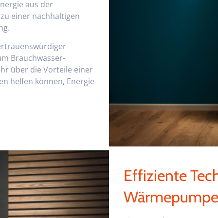
nergie aus der
zu einer nachhaltigen
ng.
ertrauenswürdiger
d um Brauchwasser-
 über die Vorteile einer
n helfen können, Energie
Effiziente Te
Wärmepumpen 