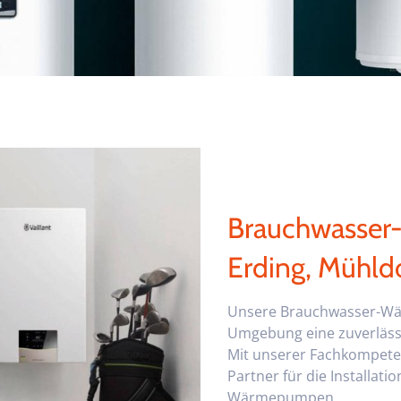
Brauchwasser
Erding, Mühl
Unsere Brauchwasser-Wär
Umgebung eine zuverlässi
Mit unserer Fachkompeten
Partner für die Installa
Wärmepumpen.