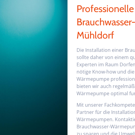
Professionelle
Brauchwasser
Mühldorf
Die Installation einer 
sollte daher von einem q
Experten im Raum Dorfen
nötige Know-how und die 
Wärmepumpe professionel
bieten wir auch regelmäß
Wärmepumpe optimal funk
Mit unserer Fachkompeten
Partner für die Installa
Wärmepumpen. Kontaktier
Brauchwasser-Wärmepumpe
zu sparen und die Umwel