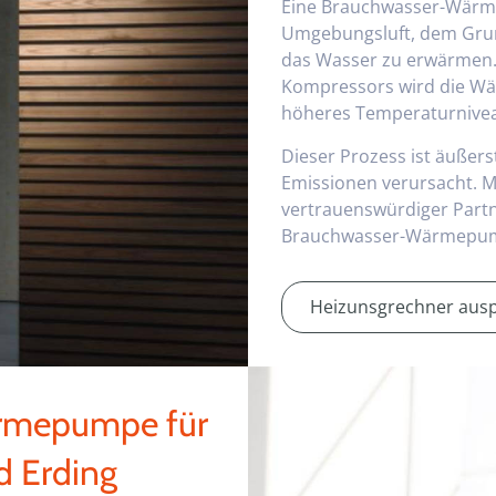
Eine Brauchwasser-Wärmep
Umgebungsluft, dem Grun
das Wasser zu erwärmen. 
Kompressors wird die W
höheres Temperaturnive
Dieser Prozess ist äußers
Emissionen verursacht. M
vertrauenswürdiger Partn
Brauchwasser-Wärmepu
Heizunsgrechner ausp
ärmepumpe für
d Erding