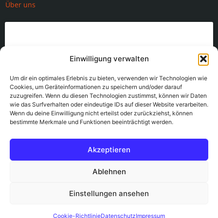
Über uns
Einwilligung verwalten
Klicke hier, um Marketing-Cookies zu
Um dir ein optimales Erlebnis zu bieten, verwenden wir Technologien wie
Cookies, um Geräteinformationen zu speichern und/oder darauf
akzeptieren und diesen Inhalt zu
zuzugreifen. Wenn du diesen Technologien zustimmst, können wir Daten
aktivieren
wie das Surfverhalten oder eindeutige IDs auf dieser Website verarbeiten.
Wenn du deine Einwilligung nicht erteilst oder zurückziehst, können
bestimmte Merkmale und Funktionen beeinträchtigt werden.
Akzeptieren
Ablehnen
Einstellungen ansehen
© 2026 Heizung Sanitär Haustechnik
Impressum
|
Datenschutz
|
Cookie – Richtlinie (EU)
Cookie-Richtlinie
Datenschutz
Impressum