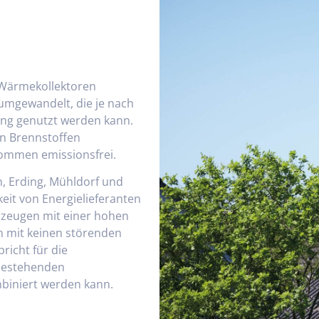
 Wärmekollektoren
umgewandelt, die je nach
ng genutzt werden kann.
en Brennstoffen
kommen emissionsfrei.
, Erding, Mühldorf und
eit von Energielieferanten
rzeugen mit einer hohen
n mit keinen störenden
richt für die
 bestehenden
mbiniert werden kann.