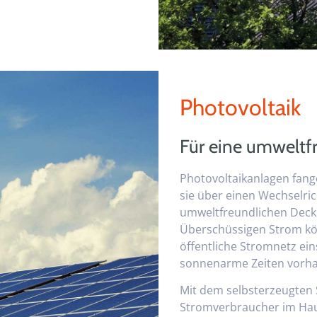
Photovoltaik
Für eine umweltf
Photovoltaikanlagen fang
sie über einen Wechselri
umweltfreundlichen Deck
Überschüssigen Strom kön
öffentliche Stromnetz ein
sonnenarme Zeiten vorha
Mit dem selbsterzeugten 
Stromverbraucher im Hau