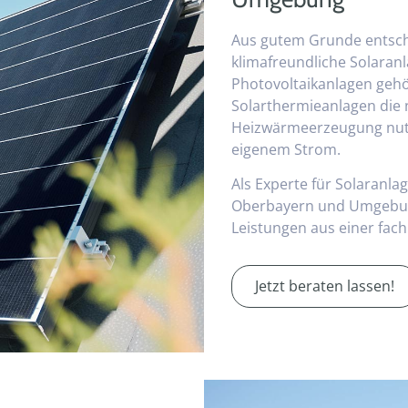
Aus gutem Grunde entsch
klimafreundliche Solaran
Photovoltaikanlagen geh
Solarthermieanlagen die 
Heizwärmeerzeugung nutz
eigenem Strom.
Als Experte für Solaranla
Oberbayern und Umgebung
Leistungen aus einer fa
Jetzt beraten lassen!