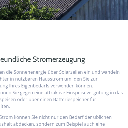
reundliche Stromerzeugung
en die Sonnenenergie über Solarzellen ein und wandeln
chter in nutzbaren Hausstrom um, den Sie zur
ung Ihres Eigenbedarfs verwenden können.
nen Sie gegen eine attraktive Einspeisevergütung in das
speisen oder über einen Batteriespeicher für
lten.
Strom können Sie nicht nur den Bedarf der üblichen
shalt abdecken, sondern zum Beispiel auch eine