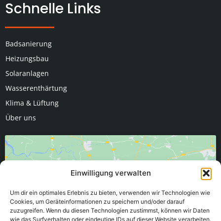
Schnelle Links
Badsanierung
Heizungsbau
Solaranlagen
Wasserenthärtung
Klima & Lüftung
Über uns
Einwilligung verwalten
Um dir ein optimales Erlebnis zu bieten, verwenden wir Technologien wie
Klicke hier, um Marketing-Cookies zu
Cookies, um Geräteinformationen zu speichern und/oder darauf
zuzugreifen. Wenn du diesen Technologien zustimmst, können wir Daten
akzeptieren und diesen Inhalt zu
wie das Surfverhalten oder eindeutige IDs auf dieser Website verarbeiten.